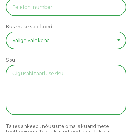
Küsimuse valdkond
Sisu
Täites ankeedi, nõustute oma isikuandmete
töötlemisega. Teie isikuandmed kogutakse ja