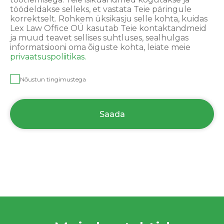
töödeldakse selleks, et vastata Teie päringule
korrektselt. Rohkem üksikasju selle kohta, kuidas
Lex Law Office OÜ kasutab Teie kontaktandmeid
ja muud teavet sellises suhtluses, sealhulgas
informatsiooni oma õiguste kohta, leiate meie
privaatsuspoliitikas.
Nõustun tingimustega
Saada