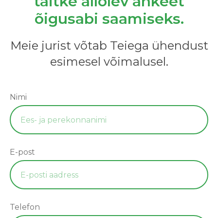
täitke allolev ankeet
õigusabi saamiseks.
Meie jurist võtab Teiega ühendust
esimesel võimalusel.
Nimi
E-post
Telefon